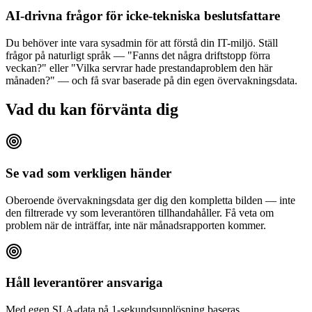
AI-drivna frågor för icke-tekniska beslutsfattare
Du behöver inte vara sysadmin för att förstå din IT-miljö. Ställ
frågor på naturligt språk — "Fanns det några driftstopp förra
veckan?" eller "Vilka servrar hade prestandaproblem den här
månaden?" — och få svar baserade på din egen övervakningsdata.
Vad du kan förvänta dig
Se vad som verkligen händer
Oberoende övervakningsdata ger dig den kompletta bilden — inte
den filtrerade vy som leverantören tillhandahåller. Få veta om
problem när de inträffar, inte när månadsrapporten kommer.
Håll leverantörer ansvariga
Med egen SLA-data på 1-sekundsupplösning baseras