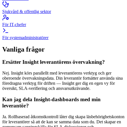
Sjukvård & offentlig sektor
För IT-chefer
För systemadministratörer
Vanliga frågor
Ersätter Insight leverantörens övervakning?
Nej. Insight körs parallellt med leverantörens verktyg och ger
oberoende övervakningsdata. Din leverantör fortsätter använda sina
föredragna verktyg för driften — Insight ger dig en egen vy för
översikt, SLA-verifiering och ansvarsutkrävande.
Kan jag dela Insight-dashboards med min
leverantör?
Ja. Rollbaserad åtkomstkontroll låter dig skapa läsbehörighetskonton
för leverantörer så att de kan se samma data som du. Det skapar en
gemensam sanningskälla för SLA-diskussioner och