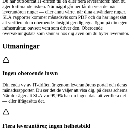
Du har outsourcat IT-driften till en eller flera leverantörer, men du
äger fortfarande risken. När något går ner får du veta det när
leverantören ringer — eller ännu värre, när dina användare ringer.
SLA-rapporter kommer månadsvis som PDF och du har inget sätt
att verifiera dem oberoende. Insight ger dig egna ögon på din egen
infrastruktur, oavsett vem som driver den. Oberoende
övervakningsdata som stannar hos dig även om du byter leverantör.
Utmaningar
Ingen oberoende insyn
Din enda vy av IT-driften är genom leverantörens portal och deras
månadsrapporter. Du ser det de väljer att visa dig, på deras schema.
När de säger att SLA var 99,9% har du ingen data att verifiera det
— eller ifrågasätta det.
Flera leverantörer, ingen helhetsbild