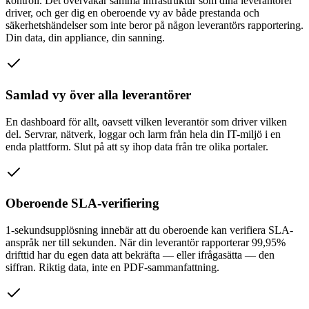
kontroll. Det övervakar samma infrastruktur som dina leverantörer
driver, och ger dig en oberoende vy av både prestanda och
säkerhetshändelser som inte beror på någon leverantörs rapportering.
Din data, din appliance, din sanning.
Samlad vy över alla leverantörer
En dashboard för allt, oavsett vilken leverantör som driver vilken
del. Servrar, nätverk, loggar och larm från hela din IT-miljö i en
enda plattform. Slut på att sy ihop data från tre olika portaler.
Oberoende SLA-verifiering
1-sekundsupplösning innebär att du oberoende kan verifiera SLA-
anspråk ner till sekunden. När din leverantör rapporterar 99,95%
drifttid har du egen data att bekräfta — eller ifrågasätta — den
siffran. Riktig data, inte en PDF-sammanfattning.