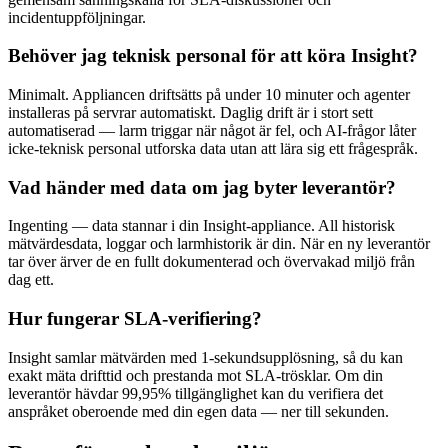
incidentuppföljningar.
Behöver jag teknisk personal för att köra Insight?
Minimalt. Appliancen driftsätts på under 10 minuter och agenter
installeras på servrar automatiskt. Daglig drift är i stort sett
automatiserad — larm triggar när något är fel, och AI-frågor låter
icke-teknisk personal utforska data utan att lära sig ett frågespråk.
Vad händer med data om jag byter leverantör?
Ingenting — data stannar i din Insight-appliance. All historisk
mätvärdesdata, loggar och larmhistorik är din. När en ny leverantör
tar över ärver de en fullt dokumenterad och övervakad miljö från
dag ett.
Hur fungerar SLA-verifiering?
Insight samlar mätvärden med 1-sekundsupplösning, så du kan
exakt mäta drifttid och prestanda mot SLA-trösklar. Om din
leverantör hävdar 99,95% tillgänglighet kan du verifiera det
anspråket oberoende med din egen data — ner till sekunden.