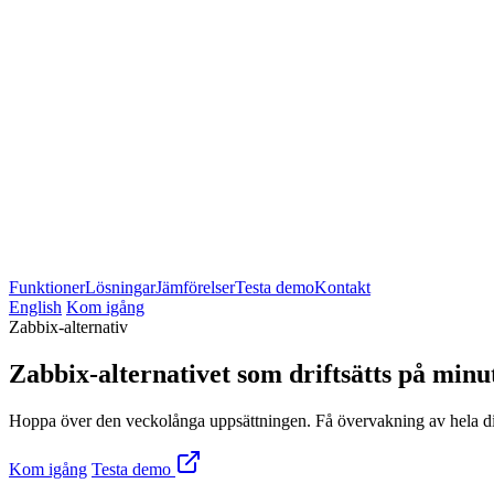
Funktioner
Lösningar
Jämförelser
Testa demo
Kontakt
English
Kom igång
Zabbix-alternativ
Zabbix-alternativet som driftsätts på minu
Hoppa över den veckolånga uppsättningen. Få övervakning av hela din
Kom igång
Testa demo