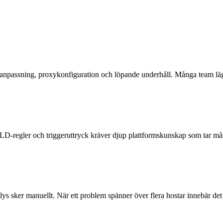
npassning, proxykonfiguration och löpande underhåll. Många team lägger 
 LLD-regler och triggeruttryck kräver djup plattformskunskap som tar m
ys sker manuellt. När ett problem spänner över flera hostar innebär de